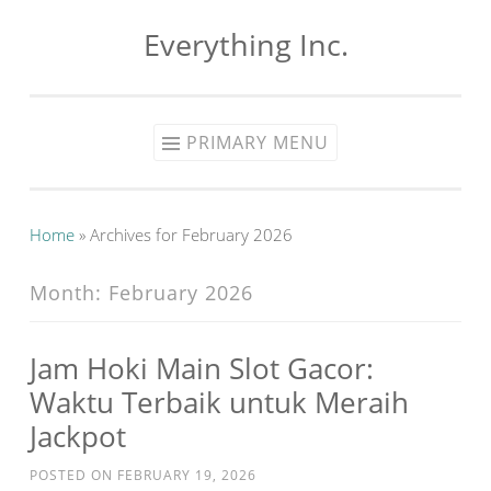
Everything Inc.
Skip
to
content
PRIMARY MENU
Home
»
Archives for February 2026
Month:
February 2026
Jam Hoki Main Slot Gacor:
Waktu Terbaik untuk Meraih
Jackpot
POSTED ON
FEBRUARY 19, 2026