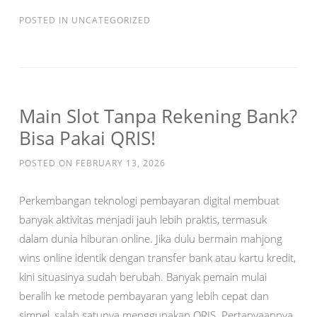
POSTED IN
UNCATEGORIZED
Main Slot Tanpa Rekening Bank?
Bisa Pakai QRIS!
POSTED ON
FEBRUARY 13, 2026
Perkembangan teknologi pembayaran digital membuat
banyak aktivitas menjadi jauh lebih praktis, termasuk
dalam dunia hiburan online. Jika dulu bermain mahjong
wins online identik dengan transfer bank atau kartu kredit,
kini situasinya sudah berubah. Banyak pemain mulai
beralih ke metode pembayaran yang lebih cepat dan
simpel, salah satunya menggunakan QRIS. Pertanyaannya,