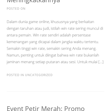
POSTED ON
Dalam dunia game online, khususnya yang berkaitan
dengan taruhan atau judi, istilah win rate sering muncul di
antara pemain. Win rate sendiri adalah persentase
kemenangan yang dicapai dalam jangka waktu tertentu.
Semakin tinggi win rate, semakin sering Anda menang.
Namun, penting untuk diingat bahwa win rate bukanlah
jaminan menang setiap putaran atau sesi. Untuk mulai […]
POSTED IN
UNCATEGORIZED
Event Petir Merah: Promo