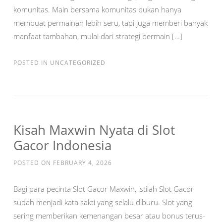
komunitas. Main bersama komunitas bukan hanya
membuat permainan lebih seru, tapi juga memberi banyak
manfaat tambahan, mulai dari strategi bermain […]
POSTED IN
UNCATEGORIZED
Kisah Maxwin Nyata di Slot
Gacor Indonesia
POSTED ON
FEBRUARY 4, 2026
Bagi para pecinta Slot Gacor Maxwin, istilah Slot Gacor
sudah menjadi kata sakti yang selalu diburu. Slot yang
sering memberikan kemenangan besar atau bonus terus-