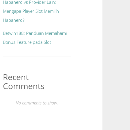
Habanero vs Provider Lain:
Mengapa Player Slot Memilih
Habanero?
Betwin188: Panduan Memahami
Bonus Feature pada Slot
Recent
Comments
No comments to show.