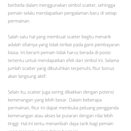
berbeda dalam menggunakan simbol scatter, sehingga
pemain selalu mendapatkan pengalaman baru di setiap
permainan.
Salah satu hal yang membuat scatter begitu menarik
adalah sifatnya yang tidak terikat pada garis pembayaran
biasa. Ini berarti pemain tidak harus berada di posisi
tertentu untuk mendapatkan efek dari simbol ini. Selama
jumlah scatter yang dibutuhkan terpenuhi, fitur bonus
akan langsung aktif.
Selain itu, scatter juga sering dikaitkan dengan potensi
kemenangan yang lebih besar. Dalam beberapa
permainan, fitur ini dapat membuka peluang pengganda
kemenangan atau akses ke putaran dengan nilai lebih
tinggi. Hal ini tentu menambah daya tarik bagi pemain