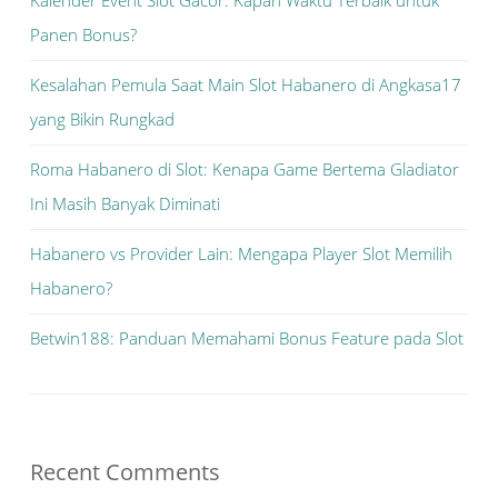
Kalender Event Slot Gacor: Kapan Waktu Terbaik untuk
Panen Bonus?
Kesalahan Pemula Saat Main Slot Habanero di Angkasa17
yang Bikin Rungkad
Roma Habanero di Slot: Kenapa Game Bertema Gladiator
Ini Masih Banyak Diminati
Habanero vs Provider Lain: Mengapa Player Slot Memilih
Habanero?
Betwin188: Panduan Memahami Bonus Feature pada Slot
Recent Comments