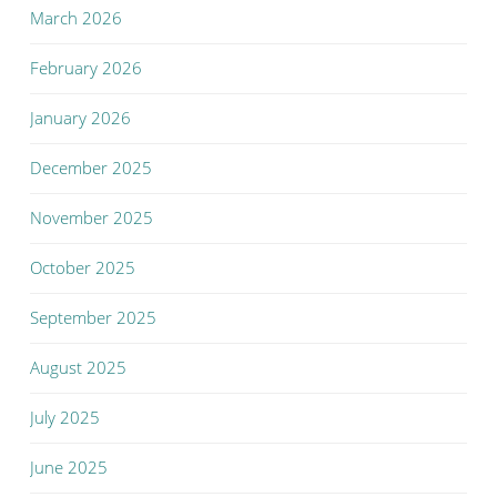
March 2026
February 2026
January 2026
December 2025
November 2025
October 2025
September 2025
August 2025
July 2025
June 2025