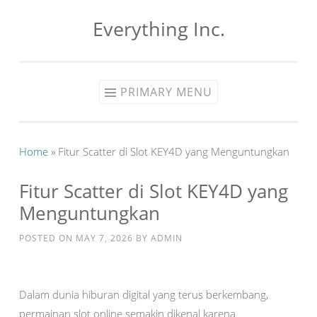
Everything Inc.
Skip
to
content
PRIMARY MENU
Home
»
Fitur Scatter di Slot KEY4D yang Menguntungkan
Fitur Scatter di Slot KEY4D yang
Menguntungkan
POSTED ON
MAY 7, 2026
BY
ADMIN
Dalam dunia hiburan digital yang terus berkembang,
permainan slot online semakin dikenal karena